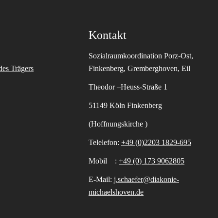
Kontakt
Sozialraumkoordination Porz-Ost,
des Trägers
Finkenberg, Gremberghoven, Eil
Theodor –Heuss-Straße 1
51149 Köln Finkenberg
(Hoffnungskirche )
Telelefon:
+49 (0)2203 1829-695
Mobil :
+49 (0) 173 9062805
E-Mail:
j.schaefer@diakonie-
michaelshoven.de