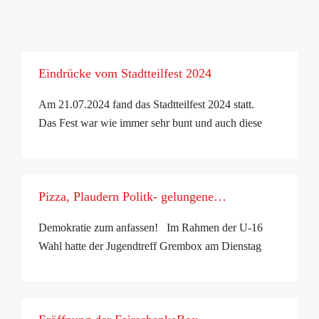
Eindrücke vom Stadtteilfest 2024
Am 21.07.2024 fand das Stadtteilfest 2024 statt.
Das Fest war wie immer sehr bunt und auch diese
Jahr durch das Wetter bestimmt....mit allen Höhen
und Tiefen. Anbei ein paar Bilder ...
Pizza, Plaudern Politk- gelungene
Veranstaltung
Demokratie zum anfassen! Im Rahmen der U-16
Wahl hatte der Jugendtreff Grembox am Dienstag
den 21.05.24 in Kooperation mit der
Sozialraumkoordination, Vertreter:innen
verschiedener Parteien, sowie den Leiter des