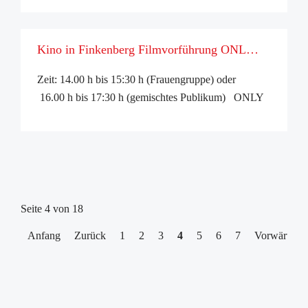
Vielen Dank an Selina Breitenstein die im Rahmen
ihres Praktikum dieses Video erstellt hat. Sozi ...
Kino in Finkenberg Filmvorführung ONLY
HUMAN am 17.08.2023
Zeit: 14.00 h bis 15:30 h (Frauengruppe) oder
16.00 h bis 17:30 h (gemischtes Publikum) ONLY
HUMANist eine Social Impact Kampagne für
Toleranz und Vielfalt und besteht aus zwei ...
Seite 4 von 18
Anfang
Zurück
1
2
3
4
5
6
7
Vorwärts