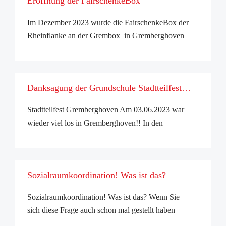
Eröffnung der FairschenkeBox
Bürgeramtes Porz ein ...
Im Dezember 2023 wurde die FairschenkeBox der
Rheinflanke an der Grembox in Gremberghoven
eröffnet. Hier ein paar Impressionen und die
Regeln. ...
Danksagung der Grundschule Stadtteilfest
Gremberghoven 2023
Stadtteilfest Gremberghoven Am 03.06.2023 war
wieder viel los in Gremberghoven!! In den
Räumlichkeiten und auf dem Gelände der Friedrich-
List Grundschule wurden an dem schönen
Sommertag sowohl das 100-jährige Bestehen des
Sozialraumkoordination! Was ist das?
Stadtteils al ...
Sozialraumkoordination! Was ist das? Wenn Sie
sich diese Frage auch schon mal gestellt haben
bekommen Sie hier eine kurze Antwort per Video.